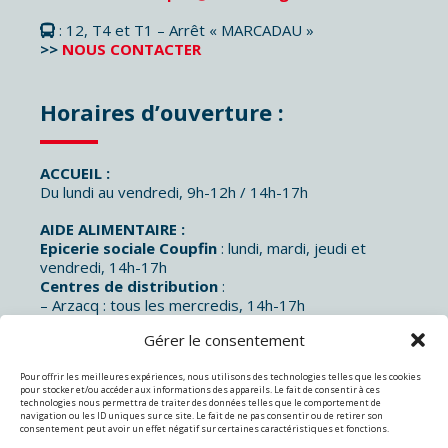
: 12, T4 et T1 – Arrêt « MARCADAU »
>>
NOUS CONTACTER
Horaires d’ouverture :
ACCUEIL :
Du lundi au vendredi, 9h-12h / 14h-17h
AIDE ALIMENTAIRE :
Epicerie sociale Coupfin
: lundi, mardi, jeudi et
vendredi, 14h-17h
Centres de distribution
:
– Arzacq : tous les mercredis, 14h-17h
– Garlin et Lembeye : 1 mercredi sur 2, 14h-17h
Gérer le consentement
Pour offrir les meilleures expériences, nous utilisons des technologies telles que les cookies
BOUTIQUES :
pour stocker et/ou accéder aux informations des appareils. Le fait de consentir à ces
technologies nous permettra de traiter des données telles que le comportement de
navigation ou les ID uniques sur ce site. Le fait de ne pas consentir ou de retirer son
Bric à Brac
: du lundi au vendredi, 14h-17h
consentement peut avoir un effet négatif sur certaines caractéristiques et fonctions.